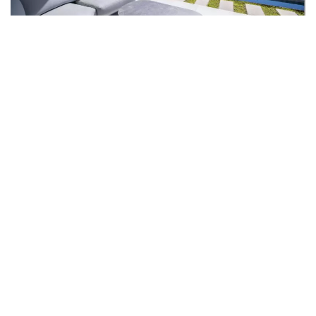
Évènements de la région pour louer une villa
20/11/2025
Défilé de mode : louer une villa sur la
Côte d’Azur
Organiser un défilé de mode privé dans une villa de prestige
sur la Côte d’Azur, c’est offrir une expérience exclusive à vos
invités, alliant élégance, confort et spectacle. Vous souhaitez
planifier une présentation capsule ou une collection de
vêtements complète, la scène devient impeccable lorsqu’elle
s’ouvre sur une piscine, une terrasse surplombant la mer ou
[…]
LIRE LA SUITE